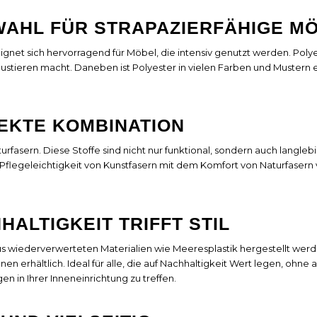
 WAHL FÜR STRAPAZIERFÄHIGE M
 eignet sich hervorragend für Möbel, die intensiv genutzt werden. Pol
ustieren macht. Daneben ist Polyester in vielen Farben und Mustern er
FEKTE KOMBINATION
sern. Diese Stoffe sind nicht nur funktional, sondern auch langlebig. S
flegeleichtigkeit von Kunstfasern mit dem Komfort von Naturfasern ve
HALTIGKEIT TRIFFT STIL
us wiederverwerteten Materialien wie Meeresplastik hergestellt werde
 erhältlich. Ideal für alle, die auf Nachhaltigkeit Wert legen, ohne au
 in Ihrer Inneneinrichtung zu treffen.