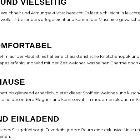
UND VIELSEITIG
 Weichheit und Atmungsaktivität besticht. Es lässt sich leicht in leuc
le ist besonders pflegeleicht und kann in der Maschine gewaschen w
KOMFORTABEL
nehm auf der Haut ist. Es hat eine charakteristische Knötchenoptik u
trapazierfähig und wird mit der Zeit weicher, was seinen Charme noch 
UHAUSE
t bis glänzend erhältlich, bietet dieser Stoff ein weiches und kusche
ine besondere Eleganz und kann sowohl in modernen als auch in kla
ND EINLADEND
liches Sitzgefühl sorgt. Er verleiht jedem Raum eine exklusive Note und
einen.