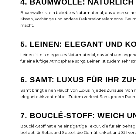
4. BAUMWOLLE: NATÜRLICH 
Baumwolle ist ein beliebtes Naturmaterial, das durch seine
Kissen, Vorhänge und andere Dekorationselemente. Baumwol
macht.
5. LEINEN: ELEGANT UND 
Leinen ist ein elegantes Naturmaterial, das kühl und ange
für eine luftige Atmosphäre sorgt. Leinen ist zudem sehr s
6. SAMT: LUXUS FÜR IHR Z
Samt bringt einen Hauch von Luxus in jedes Zuhause. Von mat
elegante Akzentmöbel. Zudem verleiht Samt jedem Raum e
7. BOUCLÉ-STOFF: WEICH U
Bouclé-Stoff hat eine einzigartige Textur, die für ein behag
beliebt für Sofas und Sessel, die Gemütlichkeit und Stil ver